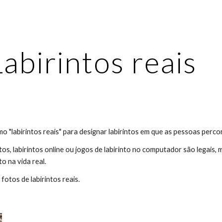
ip to main content
Skip to navigat
Labirintos reais
o "labirintos reais" para designar labirintos em que as pessoas perc
os, labirintos online ou jogos de labirinto no computador são legais, m
to na vida real.
fotos de labirintos reais.